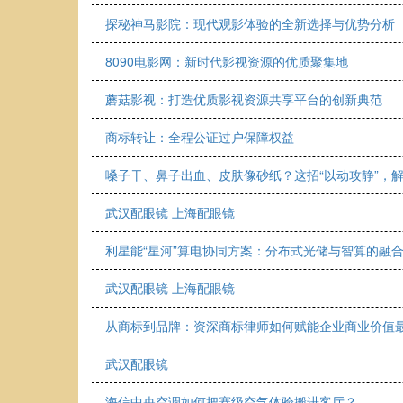
探秘神马影院：现代观影体验的全新选择与优势分析
8090电影网：新时代影视资源的优质聚集地
蘑菇影视：打造优质影视资源共享平台的创新典范
商标转让：全程公证过户保障权益
嗓子干、鼻子出血、皮肤像砂纸？这招“以动攻静”，
武汉配眼镜 上海配眼镜
利星能“星河”算电协同方案：分布式光储与智算的融
武汉配眼镜 上海配眼镜
从商标到品牌：资深商标律师如何赋能企业商业价值
武汉配眼镜
海信中央空调如何把赛级空气体验搬进客厅？