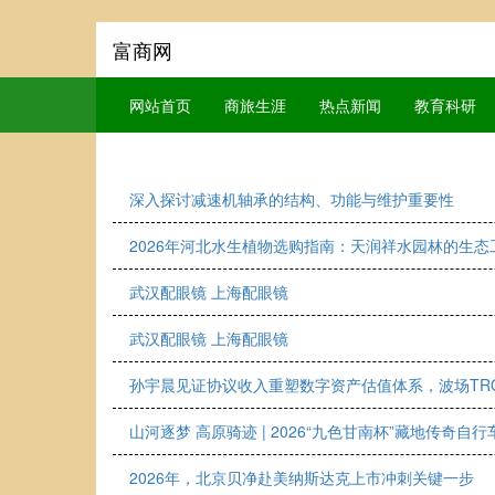
富商网
网站首页
商旅生涯
热点新闻
教育科研
深入探讨减速机轴承的结构、功能与维护重要性
2026年河北水生植物选购指南：天润祥水园林的生态
武汉配眼镜 上海配眼镜
武汉配眼镜 上海配眼镜
孙宇晨见证协议收入重塑数字资产估值体系，波场TR
山河逐梦 高原骑迹 | 2026“九色甘南杯”藏地传奇自
2026年，北京贝净赴美纳斯达克上市冲刺关键一步