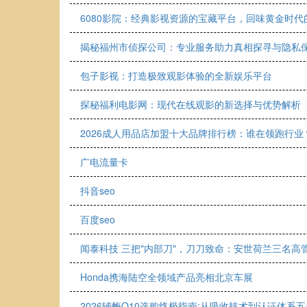
6080影院：经典影视资源的宝藏平台，回味黄金时代
揭秘福州市侦探公司：专业服务助力真相探寻与隐私
包子影视：打造极致观影体验的全新娱乐平台
探秘福利电影网：现代在线观影的新选择与优势解析
2026成人用品店加盟十大品牌排行榜：谁在领跑行
广电流量卡
抖音seo
百度seo
闻泰科技 三把"内部刀"，刀刀致命：安世荷兰三名高
Honda携海陆空全领域产品亮相北京车展
2026辅酶Q10选购终极指南:从吸收技术到认证体系