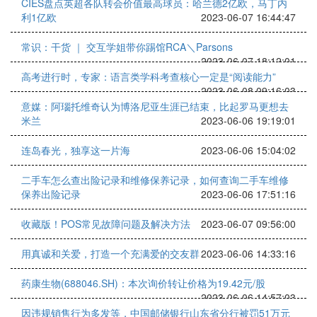
CIES盘点英超各队转会价值最高球员：哈兰德2亿欧，马丁内
利1亿欧
2023-06-07 16:44:47
常识：干货 ｜ 交互学姐带你踢馆RCA＼Parsons
2023-06-07 18:12:01
高考进行时，专家：语言类学科考查核心一定是“阅读能力”
2023-06-08 09:16:03
意媒：阿瑙托维奇认为博洛尼亚生涯已结束，比起罗马更想去
米兰
2023-06-06 19:19:01
连岛春光，独享这一片海
2023-06-06 15:04:02
二手车怎么查出险记录和维修保养记录，如何查询二手车维修
保养出险记录
2023-06-06 17:51:16
收藏版！POS常见故障问题及解决方法
2023-06-07 09:56:00
用真诚和关爱，打造一个充满爱的交友群
2023-06-06 14:33:16
药康生物(688046.SH)：本次询价转让价格为19.42元/股
2023-06-06 14:57:03
因违规销售行为多发等，中国邮储银行山东省分行被罚51万元