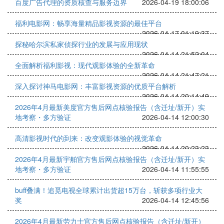
百度广告代理的资质核查与服务边界
2026-04-19 18:00:06
福利电影网：畅享海量精品影视资源的最佳平台
2026-04-17 01:19:37
探秘哈尔滨私家侦探行业的发展与应用现状
2026-04-14 21:52:04
全面解析福利影视：现代观影体验的全新革命
2026-04-14 21:47:21
深入探讨神马电影网：丰富影视资源的优质平台解析
2026-04-14 20:14:49
2026年4月最新美度官方售后网点核验报告（含迁址/新开）实
地考察・多方验证
2026-04-14 12:00:30
高清影视时代的到来：改变观影体验的视觉革命
2026-04-14 20:23:23
2026年4月最新宇舶官方售后网点核验报告（含迁址/新开）实
地考察・多方验证
2026-04-14 11:55:55
buff叠满！追觅电视全球累计出货超15万台，斩获多项行业大
奖
2026-04-14 12:45:56
2026年4月最新劳力士官方售后网点核验报告（含迁址/新开）