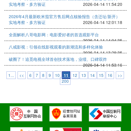
实地考察・多方验证
2026-04-14 11:54:20
2026年4月最新欧米茄官方售后网点核验报告（含迁址/新开）
实地考察・多方验证
2026-04-14 12:01:18
全面解析八哥电影网：电影爱好者的首选观影平台
2026-04-14 14:04:35
八戒影视：引领在线影视观看的新潮流和多样化体验
2026-04-14 13:29:35
破圈了！追觅电视全球首创技术落地，业绩、口碑双炸
2026-04-14 11:53:16
1...
<<
6
7
8
9
10
11
12
13
14
15
16
>>
200