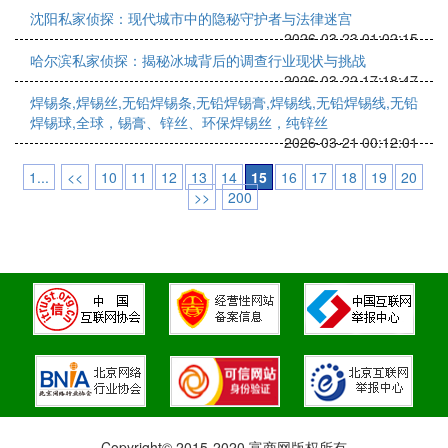
沈阳私家侦探：现代城市中的隐秘守护者与法律迷宫
2026-03-23 01:02:15
哈尔滨私家侦探：揭秘冰城背后的调查行业现状与挑战
2026-03-22 17:18:47
焊锡条,焊锡丝,无铅焊锡条,无铅焊锡膏,焊锡线,无铅焊锡线,无铅
焊锡球,全球，锡膏、锌丝、环保焊锡丝，纯锌丝
2026-03-21 00:12:01
1...
<<
10
11
12
13
14
15
16
17
18
19
20
>>
200
Copyright© 2015-2020 富商网版权所有