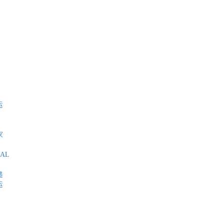
运
家
AL
递
运