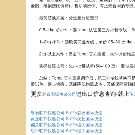
全赔、破损按比例赔)、售后响应快、有正规合同的专线
最优替换方案：分重量分层选型
0.5–1kg 超小件：选Temu 认证第三方小包专线，单价 
1–2kg 小件：选欧美商业专线，单价 25–30 元 /k
2kg 以上大件：仍走Temu 官方渠道，大件调价幅
实操过渡技巧：先小批量试单(50–100 票)，测试
总结：Temu 官方渠道调价后，第三方专线替换不是
量试单、逐步切换，既能降低物流成本，又能保障店铺
更多
进出口信息查询-就上
北京国际快递公司
飞
磐石联邦快递公司-FedEx磐石国际快递
灵丘联邦快递公司-FedEx灵丘国际快递
偏关联邦快递公司-FedEx偏关国际快递
绥中联邦快递公司-FedEx绥中国际快递