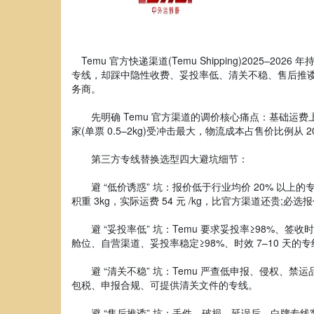
Temu 官方快递渠道(Temu Shipping)2025–
专线，却踩中隐性收费、妥投率低、清关不稳、售后推诿
务商。
先明确 Temu 官方渠道的调价核心痛点：基础运费上涨、
家(单票 0.5–2kg)受冲击最大，物流成本占售价比例
第三方专线替换选型四大避坑细节：
避 “低价诱惑” 坑：报价低于行业均价 20% 以上的专
积重 3kg，实际运费 54 元 /kg，比官方渠道还贵;
避 “妥投率低” 坑：Temu 要求妥投率≥98%、签
舱位、自营渠道、妥投率稳定≥98%、时效 7–10 天的
避 “清关不稳” 坑：Temu 严查低申报、侵权、禁
包税、申报合规、可提供清关文件的专线。
避 “售后推诿” 坑：丢件、破损、延误后，白牌专线客服失联