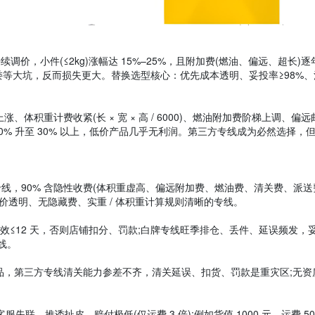
2026 年持续调价，小件(≤2kg)涨幅达 15%–25%，且附加费(燃油、偏
等大坑，反而损失更大。替换选型核心：优先成本透明、妥投率≥98%
体积重计费收紧(长 × 宽 × 高 / 6000)、燃油附加费阶梯上调、
从 20% 升至 30% 以上，低价产品几乎无利润。第三方专线成为必然选择
线，90% 含隐性收费(体积重虚高、偏远附加费、燃油费、清关费、派送费);例
必选报价透明、无隐藏费、实重 / 体积重计算规则清晰的专线。
收时效≤12 天，否则店铺扣分、罚款;白牌专线旺季排仓、丢件、延误频发，
专线。
运品，第三方专线清关能力参差不齐，清关延误、扣货、罚款是重灾区;无
、推诿扯皮、赔付极低(仅运费 3 倍);例如货值 1000 元、运费 50