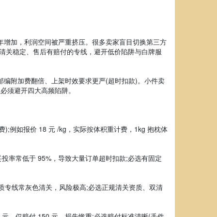
远、超长)逐年增加，利润空间被严重挤压。很多卖家盲目切换第三方
、清关稳定、售后有赔付的专线，避开低价陷阱与白牌服
偏远邮编附加费翻倍、上架时效要求更严(超时扣款)。小件卖
，但必须避开四大高频陷阱。
如报价 18 元 /kg，实际按体积重计费，1kg 抱枕体
妥投率常低于 95%，导致大量订单超时扣款;必选有固定
资质专线常灰色清关，风险极高;必选正规清关资质、双清
 元，仅赔付 150 元，损失惨重;必选赔付标准清晰(丢件