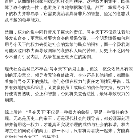
百姓，从而维持国家的稳定和社会的秩序。这种权力的集中，既保
障了政令的统一性，也避免了各地割据和混乱。然而，掌握号令天
下的权力并非易事，它需要统治者具备非凡的智慧、坚定的意志以
及卓越的领导能力。
然而，权力的集中同样带来了巨大的责任。号令天下不仅意味着能
够发布命令，更意味着要为命令的后果负责。一个明君懂得如何利
用号令天下的权力去促进社会的繁荣与民众的福祉，而一个昏君则
可能因滥用权力而导致国家的衰败和人民的苦难。历史上不乏因号
令不当而引发内乱、战争甚至王朝灭亡的案例。
现代社会虽然已不存在“号令天下”的君主制，但这一概念依然具有深
刻的现实意义。领导者无论身处政府、企业还是其他组织，都面临
着如何号令天下的挑战。他们必须在权力与责任之间找到平衡，既
要有效地指挥和管理，又要赢得员工或民众的信任与支持。权力的
行使需要透明、公正和智慧，否则将失去合法性，最终导致权力的
崩溃。
综上所述，“号令天下”不仅是一种权力的象征，更是一种责任的体
现。无论是历史上的帝王，还是现代社会的领导者，都必须深刻理
解并善用这一权力，才能真正实现治理的成功与社会的和谐。权力
与责任如同硬币的两面，缺一不可，只有将两者统一起来，方能真
正做到“号令天下”，造福苍生。