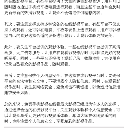
的在线影视平台。有些平台提供了大量的免费影视资源，用户可以
随时随地通过手机或平板电脑进行观看，而且这些平台通常会及时
更新最新的热播影视剧，让观众不会错过任何精彩内容。
其次，要注意选择支持多种设备的在线影视平台。有些平台不仅支
持手机观看，还可以在电脑、平板等设备上进行观看，用户可以根
据自己的喜好选择合适的设备进行观影，让观影体验更加完美。
此外，要关注平台提供的观影体验。一些在线影视平台提供了高清
画质、无广告等服务，让用户在观看影视作品时可以获得更好的视
听享受。同时，一些平台还提供了观影记录、收藏功能，方便用户
记录自己喜欢的影视作品，随时观看。
最后，要注意保护个人信息安全。在选择在线影视平台时，要确保
平台的合法性和安全性，不要泄露个人隐私信息。同时，在观看影
视作品时，要注意网络安全，避免点击不明链接，以免造成信息泄
露或安全风险。
总的来说，免费手机影视在线看最火影视已经成为许多人的选择，
通过选择合适的在线影视平台，关注观影体验和个人信息安全，可
以让观众享受到更好的影视娱乐体验。希望大家在休闲娱乐的同
时，也能注意个人信息安全，享受精彩的影视作品。