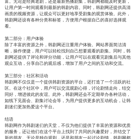
富。无论是经典老剧，还是最新热播剧集，韩剧网都能及时更新，
让用户第一时间观看到最新的韩剧内容。同时，韩剧网还提供高清
画质的视频资源，让观众可以更好地享受剧集的观赏体验。此外，
韩剧网还设有各种分类和标签，方便用户根据自己的喜好选择观
看。
第二部分：用户体验
除了丰富的资源之外，韩剧网还注重用户体验。网站界面简洁清
晰，操作便捷，用户可以轻松找到自己想要观看的剧集。同时，韩
剧网还提供了评论和评分功能，让用户可以在观看完剧集后与其他
观众互动，分享自己的观后感，增加了用户之间的互动和交流。
第三部分：社区和活动
韩剧网不仅仅是一个提供韩剧资源的平台，还打造了一个活跃的社
区。在这个社区中，用户可以交流观剧心得，讨论剧情走向，结交
同好，增进彼此的友谊。此外，韩剧网还会不定期举办各种活动，
如线下见面会、剧集讨论会等，为用户提供更多的互动机会，让韩
剧迷们更加热爱这个平台。
结语
韩剧网作为韩剧迷们的天堂，不仅为他们提供了丰富的资源和优质
的服务，还让他们在这个平台上找到了共同的兴趣爱好，并结交了
新的朋友。无论是独自观剧，还是和朋友一起讨论剧情，韩剧网都