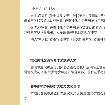
-少年组( 12-15岁)
金奖:谢康乔 [圣士提反女子中学] (英文); 简颖瑜 [
信义中学] (普通话); 林家荞 [香港神托会培基书院] (广
银奖:林家荞 [香港神托会培基书院] (英文); 萧显扬 
方树泉学校] (普通话); 何嘉茵 [佛教孔仙洲纪念中学] (广
铜奖:陳苡雅 [香港培道中学] (英文); 谢紫来 [香港神
推动两地交流培育未来演讲人才
香港专业演讲及培训师协会创会会长邱启鸿院士於颁
两地交流与合作,助力青少年提升综合素养。获胜选手将
赛事影响力持续扩大助力文化自信
本届比赛获香港教育界及家长广泛关注,主办方协会
才。