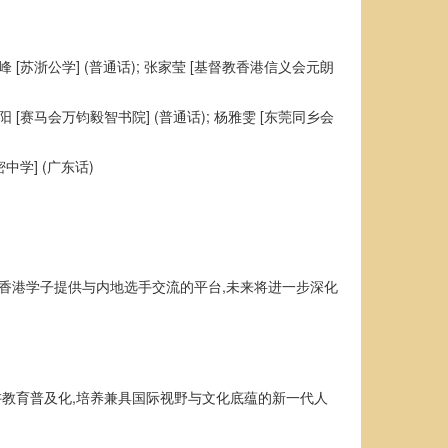
昱峰 [苏浙公学] (普通话); 张家莹 [基督教香港信义会元朗
振阳 [赛马会万钧毅智书院] (普通话); 杨雅雯 [东莞同乡会
密中学] (广东话)
香港学子提供与内地选手交流的平台,未来将进一步深化
讲教育普及化,培养兼具国际视野与文化底蕴的新一代人