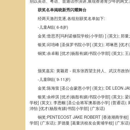
别以英语、粤语、普通话作演讲,展现香港青少年的两文
获奖名单揭晓新秀闪耀舞台
经两天激烈竞逐,各组别获奖名单如下:
-儿童A组( 6-8岁)
金奖:曾思齐[玛利诺修院学校(小学部) ] (英文); 郑量
银奖:邱培峰 [圣保罗书院小学] (英文); 邓琳恩 [优才
铜奖:余卓毅 [优才(杨殷有娣)书院小学部] (英文); 王
颁奖嘉宾: 黄颖君 - 前东张西望主持人、武汉市
-儿童B组( 9-11岁)
金奖:陈海萤 [圣公会蒙恩小学] (英文); DE LEON J
银奖:余梓淇 [优才(杨殷有娣)书院小学部] (英文); 梁诗
学校] (英文); 李恩帼 [圣公会将军澳基德小学] (普通话);
沛怡 [优才(杨殷有娣)书院小学部] (广东话)
铜奖:PENTECOST JAKE ROBERT [香港潮商学
学部] (广东话); 罗德曼 [葛量洪校友会黄埔学校] (广东话)