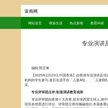
富商网
网站首页
商旅生涯
热点新闻
教育科研
专业演讲
编辑:郭芷琳
【2025年2月23日,中国香港】由香港专业演讲
机构的学生参与,逾百名选手在「儿童A组」、「儿童B
采。
专业评审团点评:彰显演讲教育成果
专业评审团由香港十大杰青,前东张西望主持人,南
现等多维度进行评分。评审团主席何佩融指出,本届参赛