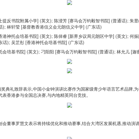
圣士提反书院附属小学] (英文); 陈浸芳 [赛马会万钧毅智书院] (普通话); 朱
东话); 林轩莹 [基督教香港信义会元朗信义中学] (广东话)
[香港神托会培基书院] (英文); 陈倬睿 [新界乡议局元朗区中学] (英文); 何
东话); 吴芷彤 [香港神托会培基书院] (广东话)
托会培基书院] (英文); 刁阳阳 [赛马会万钧毅智书院] (普通话); 林允儿 [迦
奖典礼致辞表示,中国小金钟演讲比赛作为国家级青少年语言艺术品牌,为
代表香港参与全国总决赛,与内地精英同台竞技。
创会董事罗慧文表示将持续优化和推动赛事,结合大湾区发展机遇,推动演