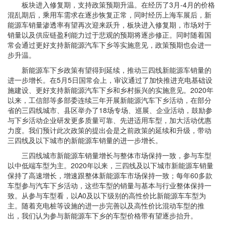
板块进入修复期，支持政策预期升温。在经历了3月-4月的价格
混乱期后，乘用车需求在逐步恢复正常，同时经历上海车展后，新
能源车销量渗透率有望再次迎来跃升，板块进入修复期，市场对于
销量以及供应链盈利能力过于悲观的预期将逐步修正。同时随着国
常会通过更好支持新能源汽车下乡等实施意见，政策预期也会进一
步升温。
新能源车下乡政策有望得到延续，推动三四线新能源车销量的
进一步增长。在5月5日国常会上，审议通过了加快推进充电基础设
施建设、更好支持新能源汽车下乡和乡村振兴的实施意见。2020年
以来，工信部等多部委连续三年开展新能源汽车下乡活动，在部分
省的三四线城市、县区举办了18场专场、巡展、企业活动，鼓励参
与下乡活动企业研发更多质量可靠、先进适用车型，加大活动优惠
力度。我们预计此次政策的提出会是之前政策的延续和升级，带动
三四线及以下城市的新能源车销量的进一步增长。
三四线城市新能源车销量增长与整体市场保持一致，参与车型
以中低端车型为主。2020年以来，三四线及以下城市新能源车销量
保持了高速增长，增速跟整体新能源车市场保持一致；每年60多款
车型参与汽车下乡活动，这些车型的销量与基本与行业整体保持一
致。从参与车型看，以A0及以下级别的高性价比新能源车车型为
主。随着充电桩等设施的进一步完善以及高性价比混动车型的推
出，我们认为参与新能源车下乡的车型价格带有望逐步抬升。