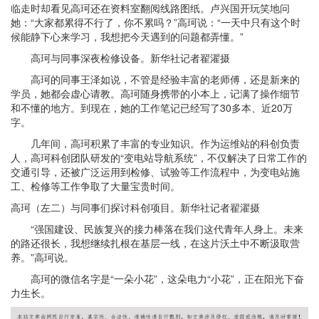
临走时却看见高珂还在资料室翻阅线路图纸。卢兴国开玩笑地问
她：“大家都累得不行了，你不累吗？”高珂说：“一天中只有这个时
候能静下心来学习，我想把今天遇到的问题都弄懂。”
高珂与同事深夜检修设备。新华社记者翟濯摄
高珂的同事王泽如说，不管是经验丰富的老师傅，还是新来的
学员，她都会虚心请教。高珂随身携带的小本上，记满了操作细节
和不懂的地方。到现在，她的工作笔记已经写了30多本、近20万
字。
几年间，高珂积累了丰富的专业知识。作为运维站的科创负责
人，高珂科创团队研发的“变电站导航系统”，不仅解决了日常工作的
交通引导，还被广泛运用到检修、试验等工作流程中，为变电站施
工、检修等工作争取了大量宝贵时间。
高珂（左二）与同事们探讨科创项目。新华社记者翟濯摄
“强国建设、民族复兴的接力棒落在我们这代青年人身上。未来
的路还很长，我想继续扎根在基层一线，在这片沃土中不断汲取营
养。”高珂说。
高珂的微信名字是“一朵小花”，这朵电力“小花”，正在阳光下奋
力生长。