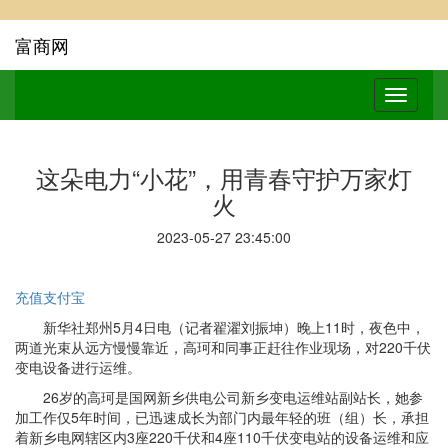
富商网
这朵电力“小花”，用青春守护万家灯
火
2023-05-27 23:45:00
充值支付宝
新华社郑州5月4日电（记者翟濯刘振坤）晚上11时，夜色中，
两道光束从远方慢慢靠近，高珂和同事正赶往作业现场，对220千伏
变电设备进行运维。
26岁的高珂是国网新乡供电公司新乡变电运维站副站长，她参
加工作仅5年时间，已迅速成长为部门内最年轻的班（组）长，承担
着新乡电网辖区内3座220千伏和4座110千伏变电站的设备运维和应