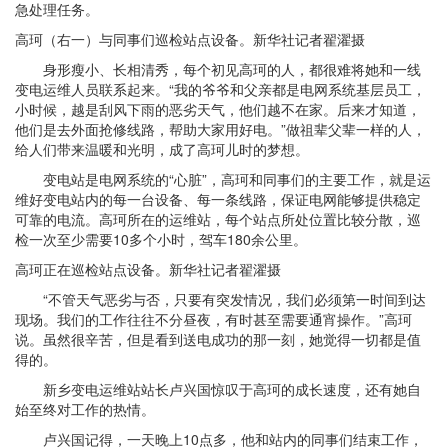
急处理任务。
高珂（右一）与同事们巡检站点设备。新华社记者翟濯摄
身形瘦小、长相清秀，每个初见高珂的人，都很难将她和一线
变电运维人员联系起来。“我的爷爷和父亲都是电网系统基层员工，
小时候，越是刮风下雨的恶劣天气，他们越不在家。后来才知道，
他们是去外面抢修线路，帮助大家用好电。”做祖辈父辈一样的人，
给人们带来温暖和光明，成了高珂儿时的梦想。
变电站是电网系统的“心脏”，高珂和同事们的主要工作，就是运
维好变电站内的每一台设备、每一条线路，保证电网能够提供稳定
可靠的电流。高珂所在的运维站，每个站点所处位置比较分散，巡
检一次至少需要10多个小时，驾车180余公里。
高珂正在巡检站点设备。新华社记者翟濯摄
“不管天气恶劣与否，只要有突发情况，我们必须第一时间到达
现场。我们的工作往往不分昼夜，有时甚至需要通宵操作。”高珂
说。虽然很辛苦，但是看到送电成功的那一刻，她觉得一切都是值
得的。
新乡变电运维站站长卢兴国惊叹于高珂的成长速度，还有她自
始至终对工作的热情。
卢兴国记得，一天晚上10点多，他和站内的同事们结束工作，