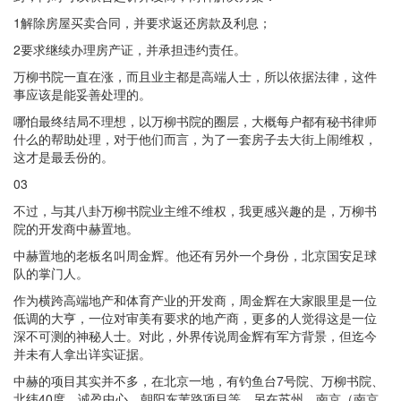
1解除房屋买卖合同，并要求返还房款及利息；
2要求继续办理房产证，并承担违约责任。
万柳书院一直在涨，而且业主都是高端人士，所以依据法律，这件
事应该是能妥善处理的。
哪怕最终结局不理想，以万柳书院的圈层，大概每户都有秘书律师
什么的帮助处理，对于他们而言，为了一套房子去大街上闹维权，
这才是最丢份的。
03
不过，与其八卦万柳书院业主维不维权，我更感兴趣的是，万柳书
院的开发商中赫置地。
中赫置地的老板名叫周金辉。他还有另外一个身份，北京国安足球
队的掌门人。
作为横跨高端地产和体育产业的开发商，周金辉在大家眼里是一位
低调的大亨，一位对审美有要求的地产商，更多的人觉得这是一位
深不可测的神秘人士。对此，外界传说周金辉有军方背景，但迄今
并未有人拿出详实证据。
中赫的项目其实并不多，在北京一地，有钓鱼台7号院、万柳书院、
北纬40度、诚盈中心、朝阳东苇路项目等，另在苏州、南京（南京