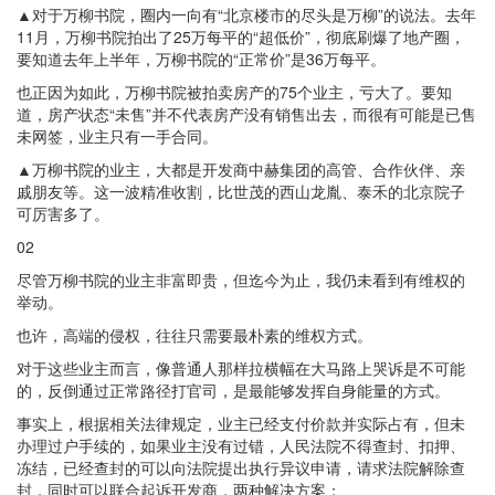
▲对于万柳书院，圈内一向有“北京楼市的尽头是万柳”的说法。去年
11月，万柳书院拍出了25万每平的“超低价”，彻底刷爆了地产圈，
要知道去年上半年，万柳书院的“正常价”是36万每平。
也正因为如此，万柳书院被拍卖房产的75个业主，亏大了。要知
道，房产状态“未售”并不代表房产没有销售出去，而很有可能是已售
未网签，业主只有一手合同。
▲万柳书院的业主，大都是开发商中赫集团的高管、合作伙伴、亲
戚朋友等。这一波精准收割，比世茂的西山龙胤、泰禾的北京院子
可厉害多了。
02
尽管万柳书院的业主非富即贵，但迄今为止，我仍未看到有维权的
举动。
也许，高端的侵权，往往只需要最朴素的维权方式。
对于这些业主而言，像普通人那样拉横幅在大马路上哭诉是不可能
的，反倒通过正常路径打官司，是最能够发挥自身能量的方式。
事实上，根据相关法律规定，业主已经支付价款并实际占有，但未
办理过户手续的，如果业主没有过错，人民法院不得查封、扣押、
冻结，已经查封的可以向法院提出执行异议申请，请求法院解除查
封，同时可以联合起诉开发商，两种解决方案：