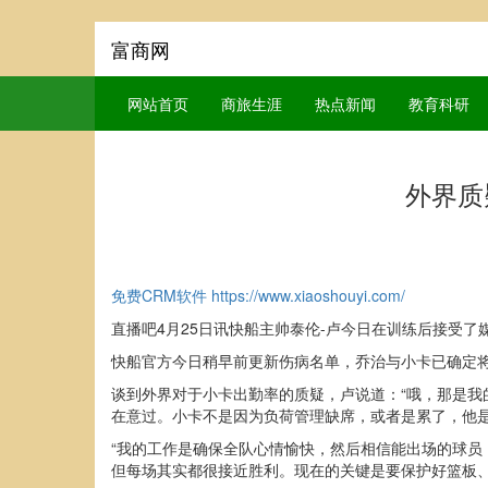
富商网
网站首页
商旅生涯
热点新闻
教育科研
外界质
免费CRM软件
https://www.xiaoshouyi.com/
直播吧4月25日讯快船主帅泰伦-卢今日在训练后接受
快船官方今日稍早前更新伤病名单，乔治与小卡已确定将
谈到外界对于小卡出勤率的质疑，卢说道：“哦，那是
在意过。小卡不是因为负荷管理缺席，或者是累了，他是
“我的工作是确保全队心情愉快，然后相信能出场的球
但每场其实都很接近胜利。现在的关键是要保护好篮板、