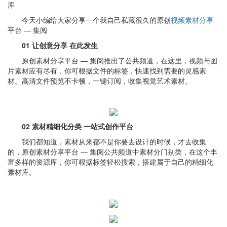
库
今天小编给大家分享一个我自己私藏很久的原创
视频素材分享
平台 — 集阅
01 让创意分享 在此发生
原创素材分享平台 — 集阅推出了公共频道，在这里，视频与图
片素材应有尽有，你可根据文件的标签，快速找到需要的灵感素
材。高清文件预览不卡顿，一键订阅，收集视觉艺术素材。
02 素材精细化分类 一站式创作平台
我们都知道，素材从来都不是你要去设计的时候，才去收集
的，原创素材分享平台 — 集阅公共频道中素材分门别类，在这个丰
富多样的资源库，你可根据标签轻松搜索，搭建属于自己的精细化
素材库。